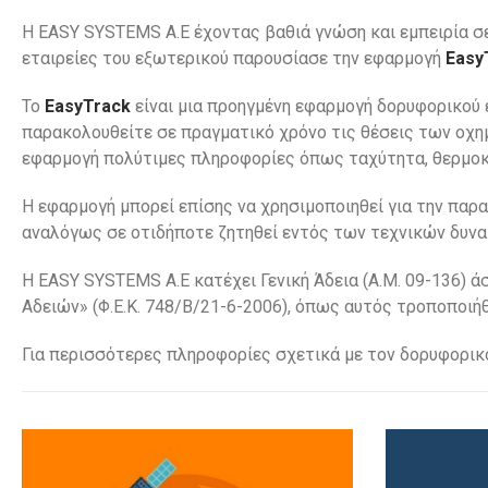
Η EASY SYSTEMS Α.Ε έχοντας βαθιά γνώση και εμπειρία σ
εταιρείες του εξωτερικού παρουσίασε την εφαρμογή
Easy
Το
EasyTrack
είναι μια προηγμένη εφαρμογή δορυφορικού 
παρακολουθείτε σε πραγματικό χρόνο τις θέσεις των οχημά
εφαρμογή πολύτιμες πληροφορίες όπως ταχύτητα, θερμοκρ
Η εφαρμογή μπορεί επίσης να χρησιμοποιηθεί για την παρ
αναλόγως σε οτιδήποτε ζητηθεί εντός των τεχνικών δυν
H EASY SYSTEMS Α.Ε κατέχει Γενική Άδεια (Α.Μ. 09-136) 
Αδειών» (Φ.Ε.Κ. 748/Β/21-6-2006), όπως αυτός τροποποιήθ
Για περισσότερες πληροφορίες σχετικά με τον δορυφορικ