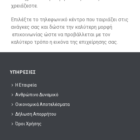
χρειάζεστε.
Επιλέξτε το τηλεφωνικό κέντρο που ταιριάζει στις
ανάγκες σας και δώστε την καλύτερη μορφή
επικοινωνίας ώστε να προβάλλεται με τον
καλύτερο τρόπο η εικόνα της επιχείρησης σας.
ΥΠΗΡΕΣΊΕΣ
Η Εταιρεία
Ανθρώπινο Δυναμικό
Οικονομικά Αποτελέσματα
Δήλωση Απορρήτου
Όροι Χρήσης