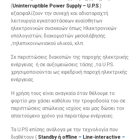
(
Uninterruptible Power Supply – U.P.S
.)
εξασφαλίζουν την συνεχή και αδιαταραχτή
λειτουργία εγκαταστάσεων ευαίσθητων
ηλεκτρονικών συσκευών όπως Ηλεκτρονικών
υπολογιστών, διακομιστών μεσολάβησης
,τηλεπικοινωνιακού υλικού, κλπ.
Σε περιπτώσεις διακοπών της παροχής ηλεκτρικής
ενέργειας ή σε αυξομειώσεις τάσης ,τα U.P.S.
χρησιμοποιούνται ως εφεδρική παροχή ηλεκτρικής
ενέργειας.
Η χρήση τους είναι αναγκαία όταν θέλουμε το
φορτίο μην χάσει καθόλου την τροφοδοσία του σε
περιπτώσεις απώλειας ισχύος και μας δώσει τον
απαιτούμενο χρόνο για περαιτέρω ενέργειες.
Τα U.P.S επίσης ανάλογα με την τεχνολογία που
διαθέτουν (
Standby ή offline
–
Line-interactive
–